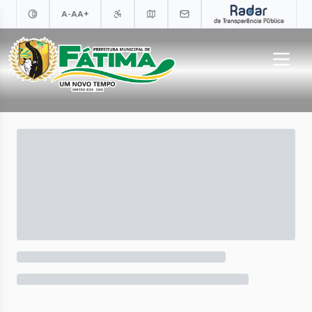
A-
A
A+